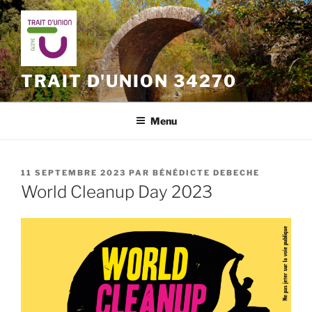
Aller
au
contenu
principal
TRAIT D'UNION 34270
Menu
PUBLIÉ
11 SEPTEMBRE 2023
PAR
BÉNÉDICTE DEBECHE
LE
World Cleanup Day 2023