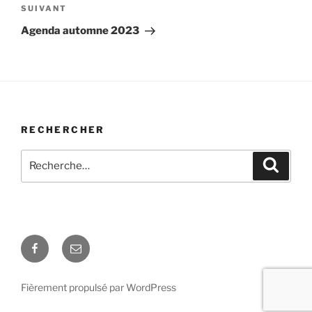
Article
SUIVANT
suivant
Agenda automne 2023
RECHERCHER
Recherche
Recher
pour
:
Facebook
E-
mail
Fièrement propulsé par WordPress