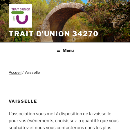
Aller
au
contenu
principal
TRAIT D'UNION 34270
Menu
Accueil
/ Vaisselle
VAISSELLE
L’association vous met à disposition de la vaisselle
pour vos évènements, choisissez la quantité que vous
souhaitez et nous vous contacterons dans les plus