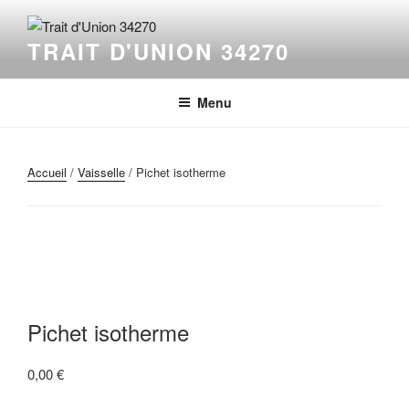
Aller
au
TRAIT D'UNION 34270
contenu
principal
Menu
Accueil
/
Vaisselle
/ Pichet isotherme
Pichet isotherme
0,00
€