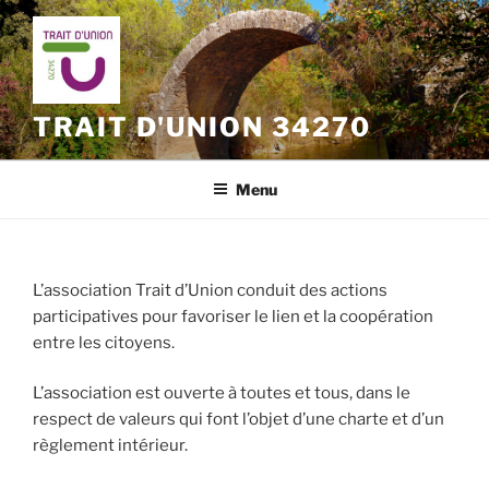
Aller
au
contenu
principal
TRAIT D'UNION 34270
Menu
L’association Trait d’Union conduit des actions
participatives pour favoriser le lien et la coopération
entre les citoyens.
L’association est ouverte à toutes et tous, dans le
respect de valeurs qui font l’objet d’une charte et d’un
règlement intérieur.